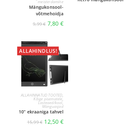
meisterdamine
Mängukonsool-
võtmehoidja
7,80
€
9,99
€
ALLAHINDLUS!
LISA KORVI
ALLAHINNATUD TOOTED
,
Kõige pisematele
,
Lasteaed/kool
,
Mänguasjad
10” ekraaniga tahvel
12,50
€
15,99
€