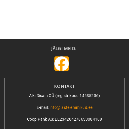
JÄLGI MEID:
KONTAKT
Alki Disain OÜ (registrikood 14535236)
E-mail:
info@lastelemmikud.ee
Coop Pank AS:
EE234204278633084108