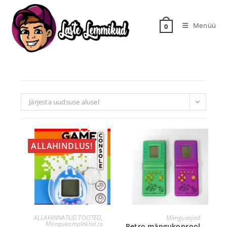
Menüü
0
Järjesta uudsuse alusel
ALLAHINDLUS!
LISA KORVI
LOE EDASI
ALLAHINNATUD TOOTED
,
Mänguasjad
Mängukomplektid ja
Retro mängukonsool