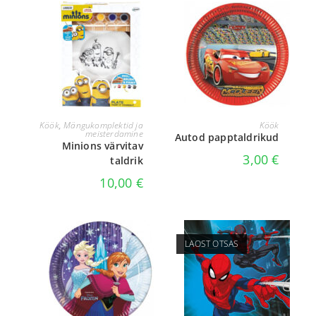
LISA KORVI
LISA KORVI
Köök
,
Mängukomplektid ja
Köök
meisterdamine
Autod papptaldrikud
Minions värvitav
3,00
€
taldrik
10,00
€
LAOST OTSAS