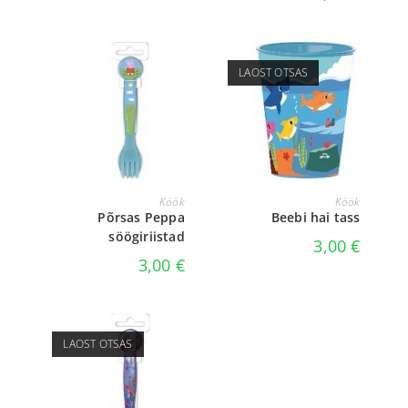
LAOST OTSAS
LISA KORVI
LOE EDASI
Köök
Köök
Põrsas Peppa
Beebi hai tass
söögiriistad
3,00
€
3,00
€
LAOST OTSAS