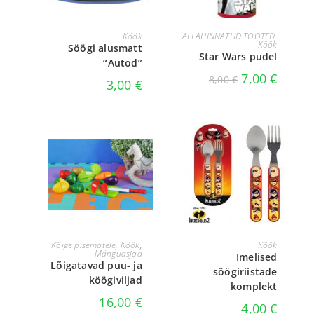
LOE EDASI
LISA KORVI
Köök
ALLAHINNATUD TOOTED
,
Köök
Söögi alusmatt
Star Wars pudel
“Autod”
7,00
€
8,00
€
3,00
€
LISA KORVI
LISA KORVI
Kõige pisematele
,
Köök
,
Köök
Mänguasjad
Imelised
Lõigatavad puu- ja
söögiriistade
köögiviljad
komplekt
16,00
€
4,00
€