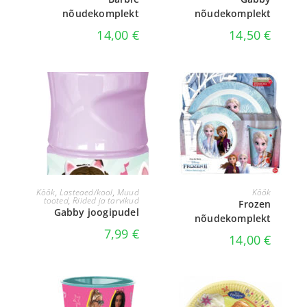
nõudekomplekt
nõudekomplekt
14,00
€
14,50
€
LISA KORVI
LISA KORVI
Köök
,
Lasteaed/kool
,
Muud
Köök
tooted
,
Riided ja tarvikud
Frozen
Gabby joogipudel
nõudekomplekt
7,99
€
14,00
€