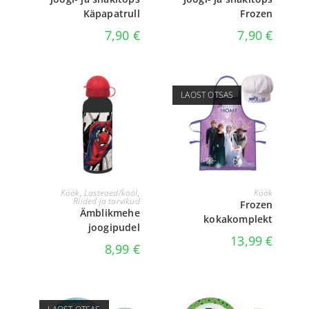
Käpapatrull
Frozen
7,90
€
7,90
€
LAOST OTSAS
LISA KORVI
LOE EDASI
Köök
,
Lasteaed/kool
,
Köök
Riided ja tarvikud
Frozen
Ämblikmehe
kokakomplekt
joogipudel
13,99
€
8,99
€