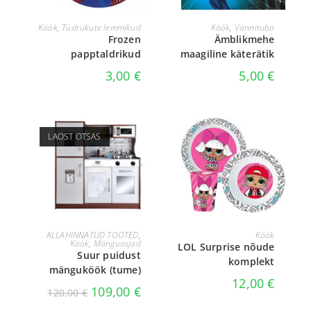
LISA KORVI
LOE EDASI
Köök
,
Tüdrukute lemmikud
Köök
,
Vannituba
Frozen
Ämblikmehe
papptaldrikud
maagiline käterätik
3,00
€
5,00
€
LAOST OTSAS
LOE EDASI
LISA KORVI
ALLAHINNATUD TOOTED
,
Köök
Köök
,
Mänguasjad
LOL Surprise nõude
Suur puidust
komplekt
mänguköök (tume)
12,00
€
109,00
€
120,00
€