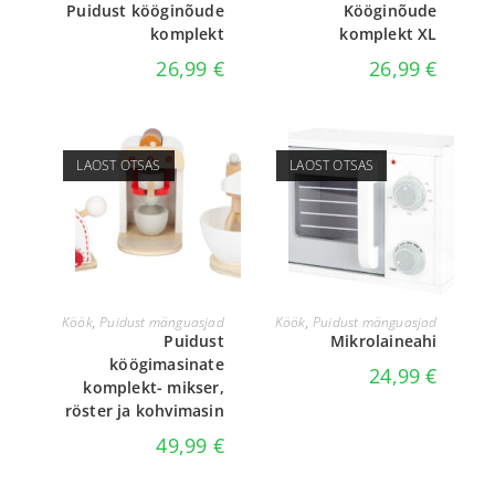
Puidust kööginõude
Kööginõude
komplekt
komplekt XL
26,99
€
26,99
€
LAOST OTSAS
LAOST OTSAS
LOE EDASI
LOE EDASI
Köök
,
Puidust mänguasjad
Köök
,
Puidust mänguasjad
Puidust
Mikrolaineahi
köögimasinate
24,99
€
komplekt- mikser,
röster ja kohvimasin
49,99
€