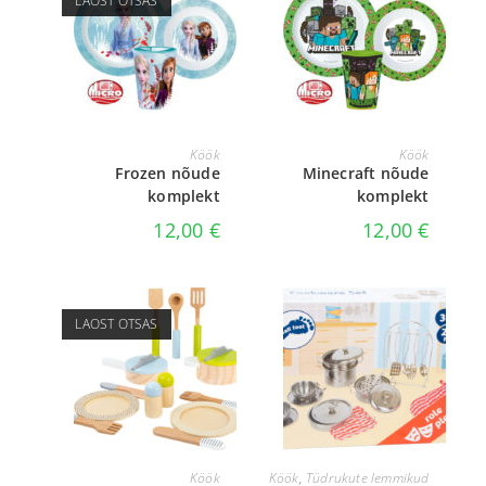
LAOST OTSAS
LOE EDASI
LISA KORVI
Köök
Köök
Frozen nõude
Minecraft nõude
komplekt
komplekt
12,00
€
12,00
€
LAOST OTSAS
LOE EDASI
LISA KORVI
Köök
Köök
,
Tüdrukute lemmikud