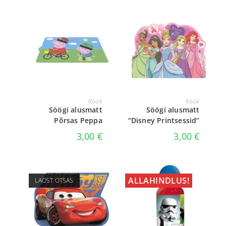
LISA KORVI
LISA KORVI
Köök
Köök
Söögi alusmatt
Söögi alusmatt
Põrsas Peppa
“Disney Printsessid”
3,00
€
3,00
€
ALLAHINDLUS!
LAOST OTSAS