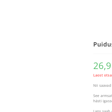
Puidu
26,
Laost otsa
Nii saavad 
See armsat
hästi igas
Laps saab 