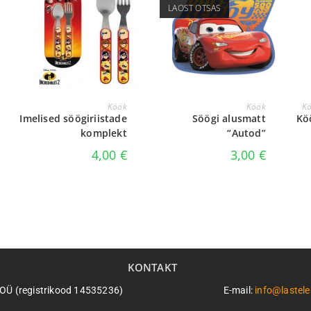
LAOST OTSAS
LISA KORVI
LOE EDASI
Köök
Köök
K
Imelised söögiriistade
Söögi alusmatt
Kö
komplekt
“Autod”
4,00
€
3,00
€
KONTAKT
n OÜ (registrikood 14535236)
E-mail:
info@lastel