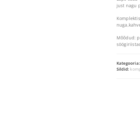
just nagu p
Komplektis
nuga,kahvel
Mõõdud: po
söögiriista
Kategooria
Sildid:
komp