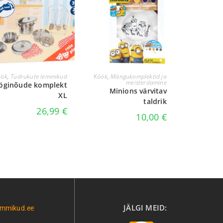
LISA KORVI
LISA KORVI
öök
,
Tüdrukute lemmikud
Köök
,
Mängukomplektid ja
meisterdamine
öginõude komplekt
Minions värvitav
XL
taldrik
26,99
€
10,00
€
JÄLGI MEID:
emmikud.ee