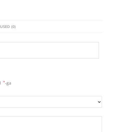
USED (0)
ud
*
-ga