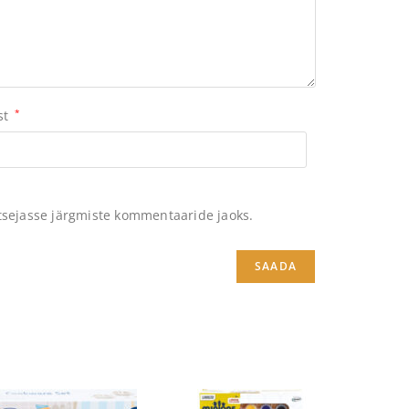
st
*
itsejasse järgmiste kommentaaride jaoks.