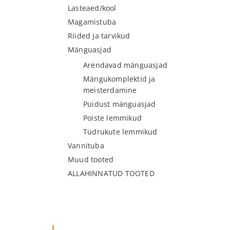
Lasteaed/kool
Magamistuba
Riided ja tarvikud
Mänguasjad
Arendavad mänguasjad
Mängukomplektid ja
meisterdamine
Puidust mänguasjad
Poiste lemmikud
Tüdrukute lemmikud
Vannituba
Muud tooted
ALLAHINNATUD TOOTED