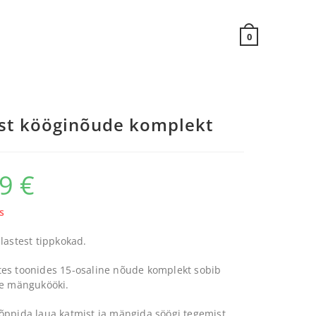
0
st kööginõude komplekt
99
€
s
lastest tippkokad.
es toonides 15-osaline nõude komplekt sobib
se mängukööki.
õppida laua katmist ja mängida söögi tegemist