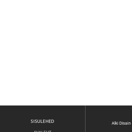
SISULEHED
Alki Disai