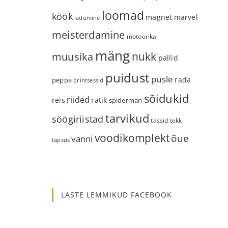
loomad
köök
magnet
marvel
ladumine
meisterdamine
motoorika
mäng
nukk
muusika
pallid
puidust
pusle
rada
peppa
printsessid
sõidukid
riided
reis
rätik
spiderman
tarvikud
söögiriistad
tassid
tekk
voodikomplekt
õue
vanni
täpsus
LASTE LEMMIKUD FACEBOOK