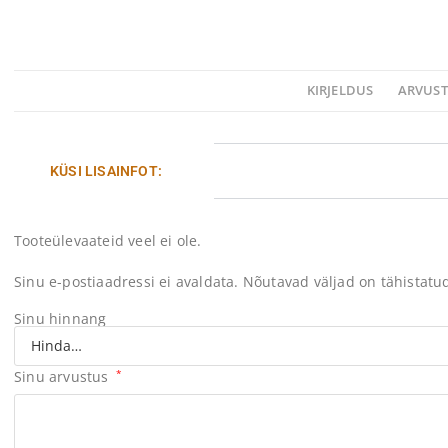
KIRJELDUS
ARVUST
KÜSI LISAINFOT:
Tooteülevaateid veel ei ole.
Sinu e-postiaadressi ei avaldata.
Nõutavad väljad on tähistat
Sinu hinnang
Sinu arvustus
*