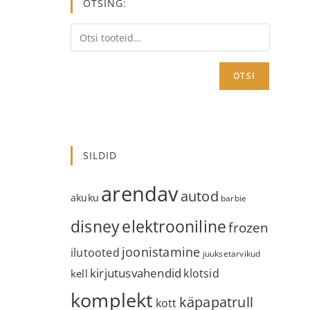
OTSING:
OTSI
SILDID
arendav
autod
akuku
barbie
disney
elektrooniline
frozen
joonistamine
ilutooted
juuksetarvikud
kirjutusvahendid
klotsid
kell
komplekt
käpapatrull
kott