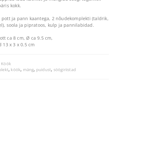
äris kokk.
 pott ja pann kaantega, 2 nõudekomplekti (taldrik,
), soola ja pipratoos, kulp ja pannilabidad.
tt ca 8 cm, Ø ca 9.5 cm,
d 13 x 3 x 0.5 cm
:
Köök
lekt
,
köök
,
mäng
,
puidust
,
söögiriistad