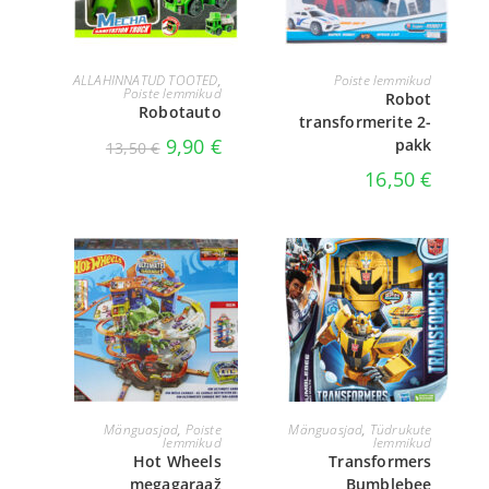
LISA KORVI
LISA KORVI
ALLAHINNATUD TOOTED
,
Poiste lemmikud
Poiste lemmikud
Robot
Robotauto
transformerite 2-
9,90
€
pakk
13,50
€
16,50
€
LISA KORVI
LISA KORVI
Mänguasjad
,
Poiste
Mänguasjad
,
Tüdrukute
lemmikud
lemmikud
Hot Wheels
Transformers
megagaraaž
Bumblebee