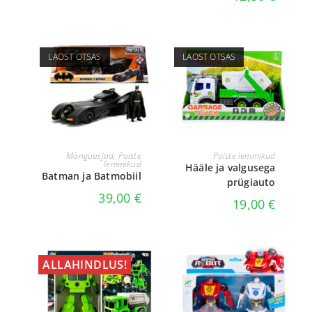
LAOST OTSAS
LAOST OTSAS
LOE EDASI
LOE EDASI
Mänguasjad
,
Poiste
Poiste lemmikud
lemmikud
Hääle ja valgusega
Batman ja Batmobiil
prügiauto
39,00
€
19,00
€
ALLAHINDLUS!