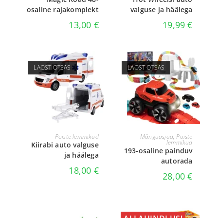
osaline rajakomplekt
valguse ja häälega
13,00
€
19,99
€
LAOST OTSAS
LAOST OTSAS
LOE EDASI
LOE EDASI
Poiste lemmikud
Mänguasjad
,
Poiste
lemmikud
Kiirabi auto valguse
193-osaline painduv
ja häälega
autorada
18,00
€
28,00
€