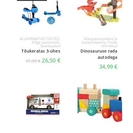
LOE EDASI
LISA KORVI
ALLAHINNATUD TOOTED
,
Mängukomplektid ja
Kõige pisematele
,
meisterdamine
,
Poiste
Suvekaubad
lemmikud
Tõukeratas 3-ühes
Dinosauruse rada
autodega
26,50
€
31,00
€
34,99
€
LISA KORVI
LISA KORVI