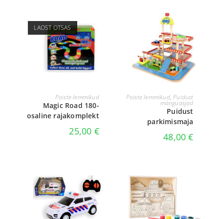
LAOST OTSAS
LOE EDASI
LISA KORVI
Poiste lemmikud
Poiste lemmikud
,
Puidust
mänguasjad
Magic Road 180-
Puidust
osaline rajakomplekt
parkimismaja
25,00
€
48,00
€