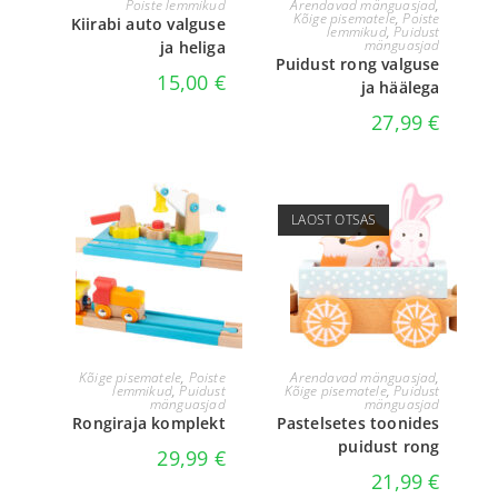
Poiste lemmikud
Arendavad mänguasjad
,
Kõige pisematele
,
Poiste
Kiirabi auto valguse
lemmikud
,
Puidust
mänguasjad
ja heliga
Puidust rong valguse
15,00
€
ja häälega
27,99
€
LAOST OTSAS
LISA KORVI
LOE EDASI
Kõige pisematele
,
Poiste
Arendavad mänguasjad
,
lemmikud
,
Puidust
Kõige pisematele
,
Puidust
mänguasjad
mänguasjad
Rongiraja komplekt
Pastelsetes toonides
puidust rong
29,99
€
21,99
€