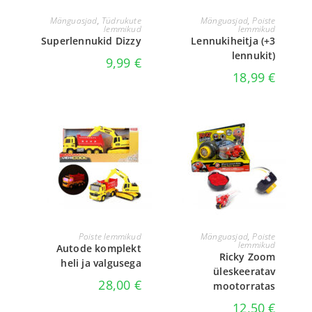
LOE EDASI
LISA KORVI
Mänguasjad
,
Tüdrukute
Mänguasjad
,
Poiste
lemmikud
lemmikud
Superlennukid Dizzy
Lennukiheitja (+3
lennukit)
9,99
€
18,99
€
LISA KORVI
VALI
Poiste lemmikud
Mänguasjad
,
Poiste
lemmikud
Autode komplekt
Ricky Zoom
heli ja valgusega
üleskeeratav
28,00
€
mootorratas
12,50
€