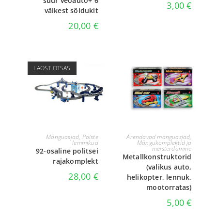
suur veoauto+ 6
3,00
€
väikest sõidukit
20,00
€
LAOST OTSAS
LOE EDASI
VALI
Mänguasjad
,
Poiste
Arendavad mänguasjad
,
lemmikud
Mängukomplektid ja
meisterdamine
92-osaline politsei
Metallkonstruktorid
rajakomplekt
(valikus auto,
28,00
€
helikopter, lennuk,
mootorratas)
5,00
€