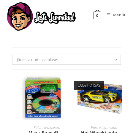
Menüü
0
Järjesta uudsuse alusel
LAOST OTSAS
LISA KORVI
LOE EDASI
Poiste lemmikud
Poiste lemmikud
Magic Road 48-
Hot Wheelsi auto