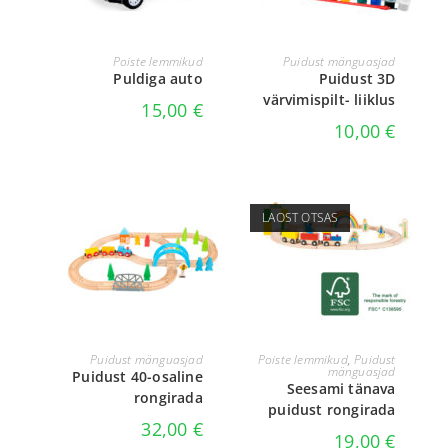
LISA KORVI
LISA KORVI
Poiste lemmikud
Puidust mänguasjad
Puldiga auto
Puidust 3D
värvimispilt- liiklus
15,00
€
10,00
€
LAOST OTSAS
LISA KORVI
LOE EDASI
Puidust mänguasjad
Poiste lemmikud
,
Puidust
mänguasjad
Puidust 40-osaline
Seesami tänava
rongirada
puidust rongirada
32,00
€
19,00
€