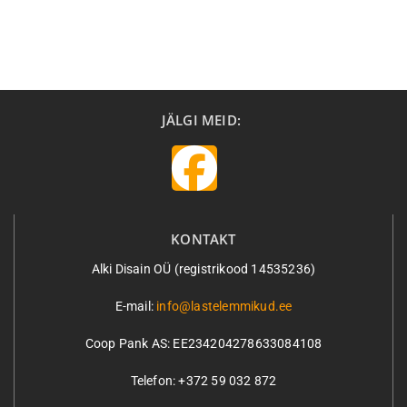
JÄLGI MEID:
KONTAKT
Alki Disain OÜ (registrikood 14535236)
E-mail:
info@lastelemmikud.ee
Coop Pank AS:
EE234204278633084108
Telefon: +372 59 032 872