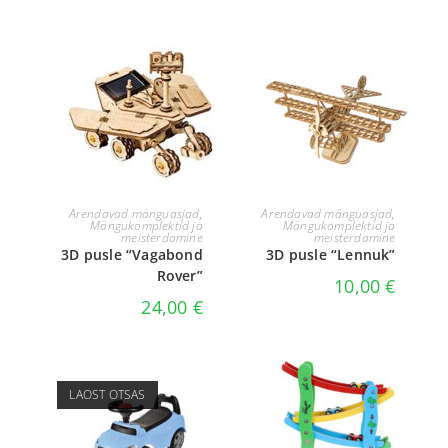
LISA KORVI
LISA KORVI
Arendavad mänguasjad
,
Arendavad mänguasjad
,
Mängukomplektid ja
Mängukomplektid ja
meisterdamine
meisterdamine
3D pusle “Vagabond
3D pusle “Lennuk”
Rover”
10,00
€
24,00
€
LAOST OTSAS