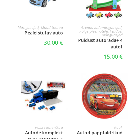
LOE EDASI
LISA KORVI
Mänguasjad
,
Muud tooted
Arendavad mänguasjad
,
Kõige pisematele
,
Puidust
Pealeistutav auto
mänguasjad
Puidust autorada+ 4
30,00
€
autot
15,00
€
VALI
LISA KORVI
Poiste lemmikud
Köök
Autode komplekt
Autod papptaldrikud