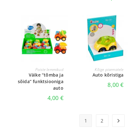
VALI
LISA KORVI
Poiste lemmikud
Kõige pisematele
Väike “tõmba ja
Auto kõristiga
sõida” funktsiooniga
8,00
€
auto
4,00
€
1
2