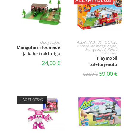
ALLAHINDLUS!
LISA KORVI
LISA KORVI
Mänguasjad
ALLAHINNATUD TOOTED
,
Arendavad mänguasjad
,
Mängufarm loomade
Mänguasjad
,
Poiste
lemmikud
ja kahe traktoriga
Playmobil
24,00
€
tuletõrjeauto
59,00
€
63,50
€
LAOST OTSAS