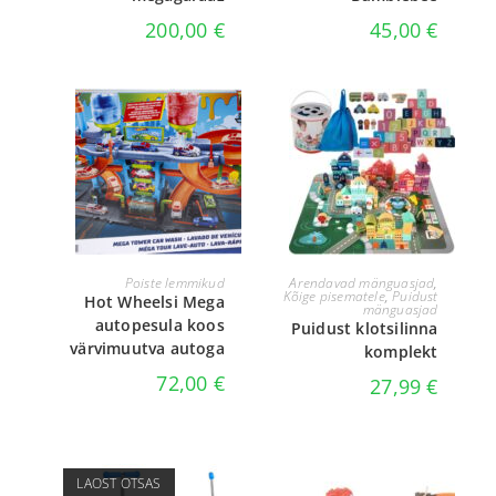
200,00
€
45,00
€
LISA KORVI
LISA KORVI
Poiste lemmikud
Arendavad mänguasjad
,
Kõige pisematele
,
Puidust
Hot Wheelsi Mega
mänguasjad
autopesula koos
Puidust klotsilinna
värvimuutva autoga
komplekt
72,00
€
27,99
€
LAOST OTSAS