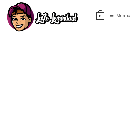
Menüü
0