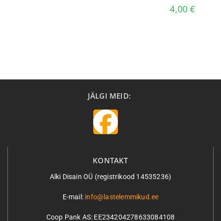
4,00
€
JÄLGI MEID:
KONTAKT
Alki Disain OÜ (registrikood 14535236)
E-mail:
info@lastelemmikud.ee
Coop Pank AS:
EE234204278633084108