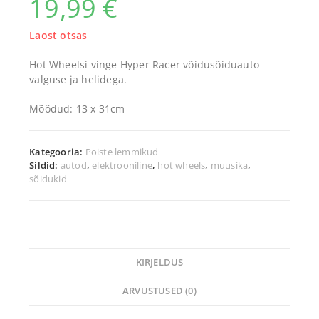
19,99
€
Laost otsas
Hot Wheelsi vinge Hyper Racer võidusõiduauto
valguse ja helidega.
Mõõdud: 13 x 31cm
Kategooria:
Poiste lemmikud
Sildid:
autod
,
elektrooniline
,
hot wheels
,
muusika
,
sõidukid
KIRJELDUS
ARVUSTUSED (0)