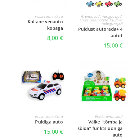
LISA KORVI
LISA KORVI
Poiste lemmikud
Arendavad mänguasjad
,
Kõige pisematele
,
Puidust
Kollane veoauto
mänguasjad
kopaga
Puidust autorada+ 4
autot
8,00
€
15,00
€
LISA KORVI
VALI
Poiste lemmikud
Poiste lemmikud
Puldiga auto
Väike “tõmba ja
sõida” funktsiooniga
15,00
€
auto