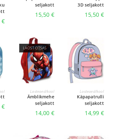
ku
seljakott
3D seljakott
ott
15,50
€
15,50
€
0
€
LAOST OTSAS
LOE EDASI
LISA KORVI
ool
Lasteaed/kool
Lasteaed/kool
ott
Ämblikmehe
Käpapatrulli
seljakott
seljakott
0
€
14,00
€
14,99
€