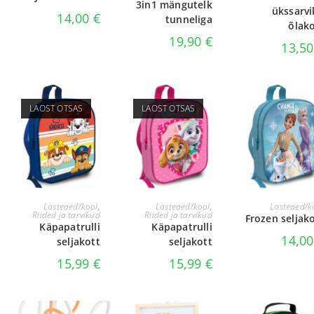
3in1 mängutelk
ükssarvi
14,00
€
tunneliga
õlak
19,90
€
13,5
LAOST OTSAS
LAOST OTSAS
LOE EDASI
LOE EDASI
LISA KORVI
Lasteaed/kool
,
Lasteaed/kool
,
Lasteaed/k
Riided ja tarvikud
Riided ja tarvikud
Frozen seljak
Käpapatrulli
Käpapatrulli
14,0
seljakott
seljakott
15,99
€
15,99
€