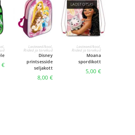
LAOST OTSAS
LISA KORVI
LOE EDASI
ol
,
Lasteaed/kool
,
Lasteaed/kool
,
kud
Riided ja tarvikud
Riided ja tarvikud
ele
Disney
Moana
printsesside
spordikott
0
€
seljakott
5,00
€
8,00
€