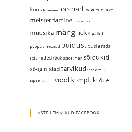
loomad
köök
magnet
marvel
ladumine
meisterdamine
motoorika
mäng
nukk
muusika
pallid
puidust
pusle
rada
peppa
printsessid
sõidukid
riided
reis
rätik
spiderman
tarvikud
söögiriistad
tassid
tekk
voodikomplekt
õue
vanni
täpsus
LASTE LEMMIKUD FACEBOOK