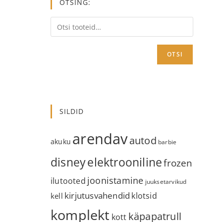
OTSING:
OTSI
SILDID
arendav
autod
akuku
barbie
disney
elektrooniline
frozen
joonistamine
ilutooted
juuksetarvikud
kirjutusvahendid
klotsid
kell
komplekt
käpapatrull
kott