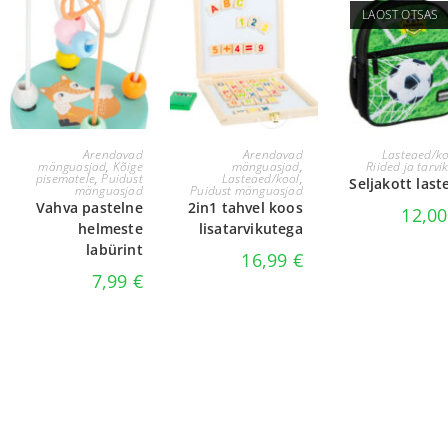
LAOST OTSAS
LISA KORVI
LISA KORVI
LOE EDASI
Arendavad
Arendavad
Lasteaed/ko
mänguasjad
,
Kõige
mänguasjad
,
Riided ja tarvi
pisematele
,
Puidust
Lasteaed/kool
,
Seljakott last
mänguasjad
Puidust mänguasjad
Vahva pastelne
2in1 tahvel koos
12,0
helmeste
lisatarvikutega
labürint
16,99
€
7,99
€