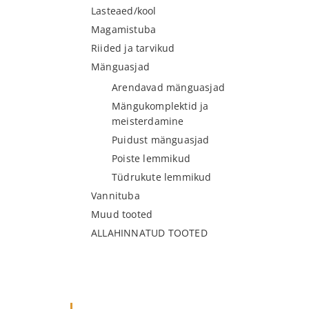
Lasteaed/kool
Magamistuba
Riided ja tarvikud
Mänguasjad
Arendavad mänguasjad
Mängukomplektid ja
meisterdamine
Puidust mänguasjad
Poiste lemmikud
Tüdrukute lemmikud
Vannituba
Muud tooted
ALLAHINNATUD TOOTED