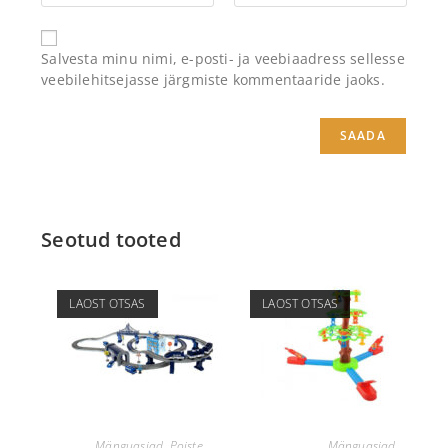
Salvesta minu nimi, e-posti- ja veebiaadress sellesse
veebilehitsejasse järgmiste kommentaaride jaoks.
Seotud tooted
LAOST OTSAS
LAOST OTSAS
LOE EDASI
LOE EDASI
Mänguasjad
,
Poiste
Mänguasjad