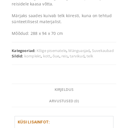
reisidele kaasa võtta.
Märjaks saades kuivab telk kiiresti, kuna on tehtud
sünteetilisest materjalist.
Mõõdud: 288 x 94 x 70 cm
Kategooriad:
Kõige pisematele
,
Mänguasjad
,
Suvekaubad
Sildid:
komplekt
,
kott
,
õue
,
reis
,
tarvikud
,
telk
KIRJELDUS
ARVUSTUSED (0)
KÜSI LISAINFOT: