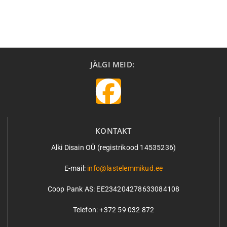
JÄLGI MEID:
KONTAKT
Alki Disain OÜ (registrikood 14535236)
E-mail:
info@lastelemmikud.ee
Coop Pank AS:
EE234204278633084108
Telefon: +372 59 032 872