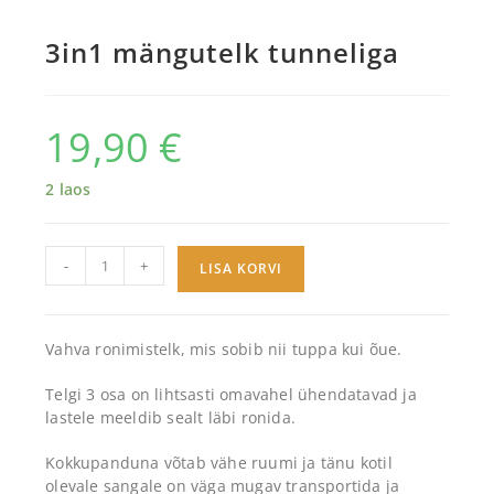
3in1 mängutelk tunneliga
19,90
€
2 laos
-
+
LISA KORVI
Vahva ronimistelk, mis sobib nii tuppa kui õue.
Telgi 3 osa on lihtsasti omavahel ühendatavad ja
lastele meeldib sealt läbi ronida.
Kokkupanduna võtab vähe ruumi ja tänu kotil
olevale sangale on väga mugav transportida ja