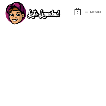
Menüü
0