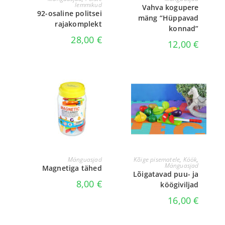
lemmikud
Vahva kogupere
92-osaline politsei
mäng “Hüppavad
rajakomplekt
konnad”
28,00
€
12,00
€
LISA KORVI
LISA KORVI
Mänguasjad
Kõige pisematele
,
Köök
,
Mänguasjad
Magnetiga tähed
Lõigatavad puu- ja
8,00
€
köögiviljad
16,00
€