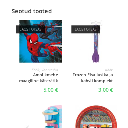
Seotud tooted
LAOST OTSAS
LAOST OTSAS
LOE EDASI
LOE EDASI
Köök
,
Vannituba
Köök
Ämblikmehe
Frozen Elsa lusika ja
maagiline käterätik
kahvli komplekt
5,00
€
3,00
€