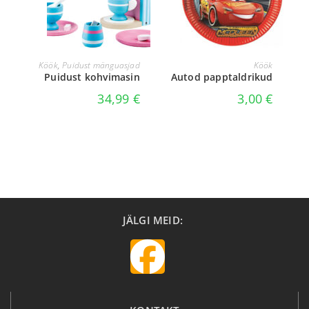
LISA KORVI
LISA KORVI
Köök
,
Puidust mänguasjad
Köök
Puidust kohvimasin
Autod papptaldrikud
34,99
€
3,00
€
JÄLGI MEID: