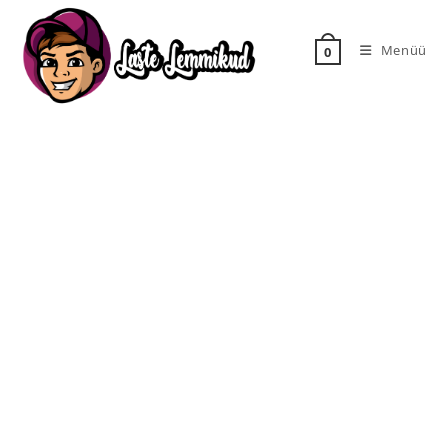
Menüü
0