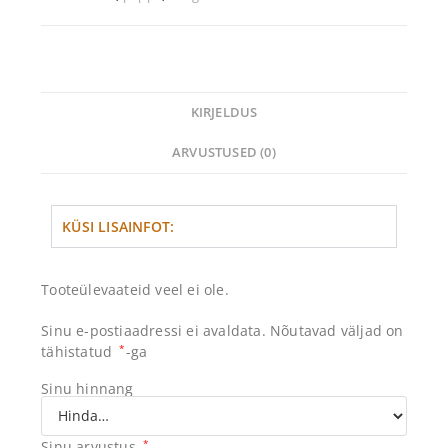
KIRJELDUS
ARVUSTUSED (0)
KÜSI LISAINFOT:
Tooteülevaateid veel ei ole.
Sinu e-postiaadressi ei avaldata.
Nõutavad väljad on
tähistatud
*
-ga
Sinu hinnang
Sinu arvustus
*