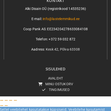
KONTAKT
Alki Disain OÜ (registrikood 14535236)
E-mail:
info@lastelemmikud.ee
Coop Pank AS:
EE234204278633084108
Telefon: +372 59 032 872
Aadress:
Kesk 42, Põlva 63308
SISULEHED
AVALEHT
MINU OSTUKORV
TINGIMUSED
Sellel veebilehel kasutatakse küpsiseid. Veebilehe kasutamist