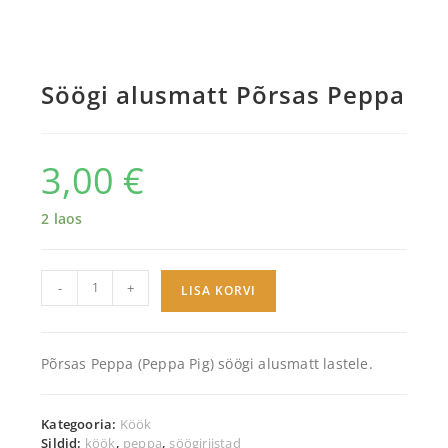
Söögi alusmatt Põrsas Peppa
3,00
€
2 laos
-
+
LISA KORVI
Põrsas Peppa (Peppa Pig) söögi alusmatt lastele.
Kategooria:
Köök
Sildid:
köök
,
peppa
,
söögiriistad