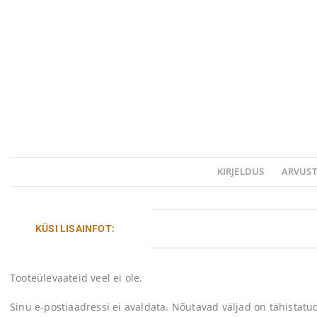
KIRJELDUS
ARVUST
KÜSI LISAINFOT:
Tooteülevaateid veel ei ole.
Sinu e-postiaadressi ei avaldata.
Nõutavad väljad on tähistat