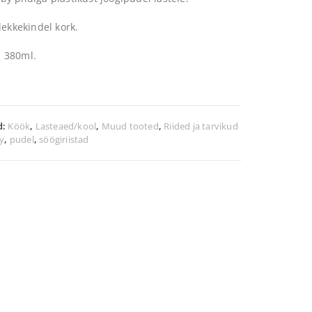
lekkekindel kork.
 380ml.
d:
Köök
,
Lasteaed/kool
,
Muud tooted
,
Riided ja tarvikud
y
,
pudel
,
söögiriistad