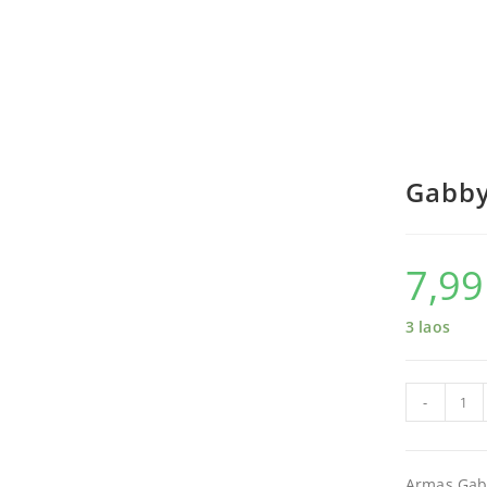
Gabby
7,9
3 laos
-
Armas Gabb