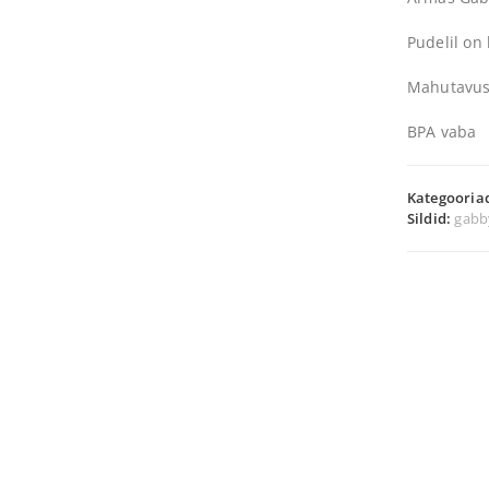
Pudelil on 
Mahutavus
BPA vaba
Kategooria
Sildid:
gabb