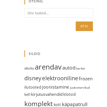
OTSING:
OTSI
SILDID
arendav
autod
akuku
barbie
disney
elektrooniline
frozen
joonistamine
ilutooted
juuksetarvikud
kirjutusvahendid
klotsid
kell
komplekt
käpapatrull
kott