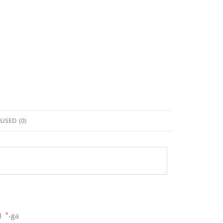
USED (0)
ud
*
-ga