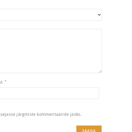
st
*
itsejasse järgmiste kommentaaride jaoks.