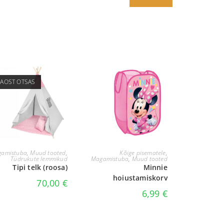
LAOST OTSAS
LOE EDASI
LISA KORVI
amistuba
,
Muud tooted
,
Kõige pisematele
,
Tüdrukute lemmikud
Magamistuba
,
Muud tooted
Tipi telk (roosa)
Minnie
hoiustamiskorv
70,00
€
6,99
€