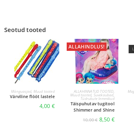
Seotud tooted
ALLAHINDLUS!
VALI
LISA KORVI
Mänguasjad
,
Muud tooted
ALLAHINNATUD TOOTED
,
Mag
Muud tooted
,
Suvekaubad
,
Värviline flööt lastele
Tüdrukute lemmikud
Täispuhutav tugitool
4,00
€
Shimmer and Shine
8,50
€
10,00
€