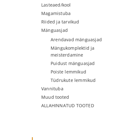
Lasteaed/kool
Magamistuba
Riided ja tarvikud
Mänguasjad
Arendavad mänguasjad
Mängukomplektid ja
meisterdamine
Puidust mänguasjad
Poiste lemmikud
Tüdrukute lemmikud
Vannituba
Muud tooted
ALLAHINNATUD TOOTED