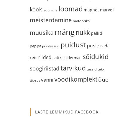
loomad
köök
magnet
marvel
ladumine
meisterdamine
motoorika
mäng
nukk
muusika
pallid
puidust
pusle
rada
peppa
printsessid
sõidukid
riided
reis
rätik
spiderman
tarvikud
söögiriistad
tassid
tekk
voodikomplekt
õue
vanni
täpsus
LASTE LEMMIKUD FACEBOOK