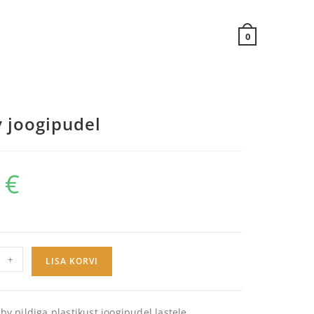
0
 joogipudel
9
€
+
LISA KORVI
y pildiga plastikust joogipudel lastele.