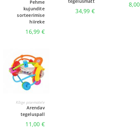
tegelusmatt
Pehme
8,0
kujundite
34,99
€
sorteerimise
hiireke
16,99
€
LISA KORVI
Kõige pisematele
Arendav
tegeluspall
11,00
€