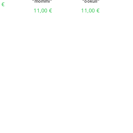
“mõmmi”
“öökull”
0
€
11,00
€
11,00
€