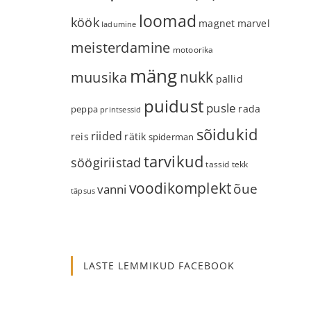
loomad
köök
magnet
marvel
ladumine
meisterdamine
motoorika
mäng
nukk
muusika
pallid
puidust
pusle
rada
peppa
printsessid
sõidukid
riided
reis
rätik
spiderman
tarvikud
söögiriistad
tassid
tekk
voodikomplekt
õue
vanni
täpsus
LASTE LEMMIKUD FACEBOOK