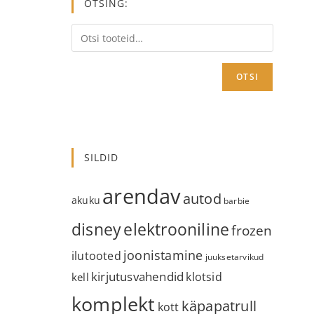
OTSING:
OTSI
SILDID
arendav
autod
akuku
barbie
disney
elektrooniline
frozen
joonistamine
ilutooted
juuksetarvikud
kirjutusvahendid
klotsid
kell
komplekt
käpapatrull
kott