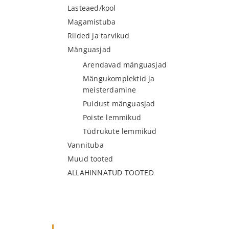
Lasteaed/kool
Magamistuba
Riided ja tarvikud
Mänguasjad
Arendavad mänguasjad
Mängukomplektid ja
meisterdamine
Puidust mänguasjad
Poiste lemmikud
Tüdrukute lemmikud
Vannituba
Muud tooted
ALLAHINNATUD TOOTED