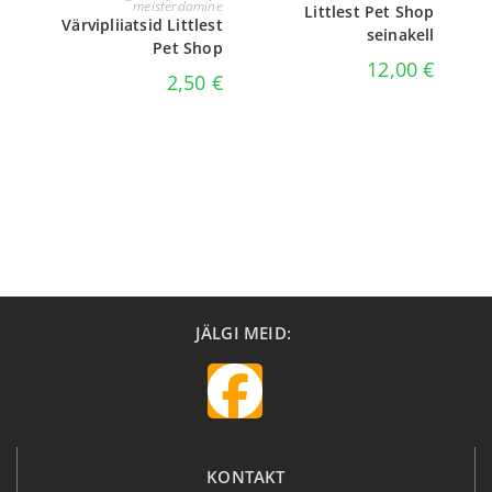
meisterdamine
Littlest Pet Shop
Värvipliiatsid Littlest
seinakell
Pet Shop
12,00
€
2,50
€
JÄLGI MEID:
KONTAKT