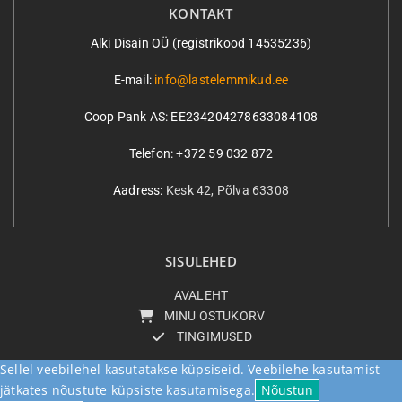
KONTAKT
Alki Disain OÜ (registrikood 14535236)
E-mail:
info@lastelemmikud.ee
Coop Pank AS:
EE234204278633084108
Telefon: +372 59 032 872
Aadress:
Kesk 42, Põlva 63308
SISULEHED
AVALEHT
MINU OSTUKORV
TINGIMUSED
Sellel veebilehel kasutatakse küpsiseid. Veebilehe kasutamist
jätkates nõustute küpsiste kasutamisega.
Nõustun