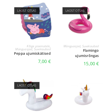
LAOST OTSAS
LAOST OTSAS
LOE EDASI
LOE EDASI
Kõige pisematele
,
Mänguasjad
,
Suvekaubad
Mänguasjad
,
Suvekaubad
Flamingo
Peppa ujumiskätised
ujumisrõngas
7,00
€
15,00
€
LAOST OTSAS