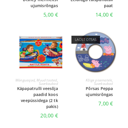
ujumisrõngas
paat
5,00
€
14,00
€
LAOST OTSAS
LISA KORVI
LOE EDASI
Mänguasjad
,
Muud tooted
,
Kõige pisematele
,
Suvekaubad
Suvekaubad
Käpapatrulli veesõja
Põrsas Peppa
paadid koos
ujumisrõngas
veepüssidega (2 tk
7,00
€
pakis)
20,00
€