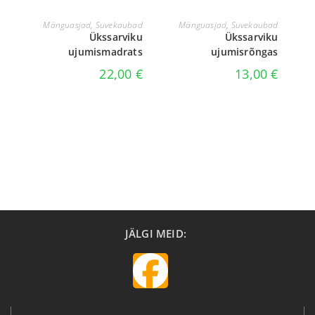
LOE EDASI
LISA KORVI
Mänguasjad
,
Suvekaubad
Mänguasjad
,
Suvekaubad
Ükssarviku
Ükssarviku
ujumismadrats
ujumisrõngas
22,00
€
13,00
€
JÄLGI MEID: