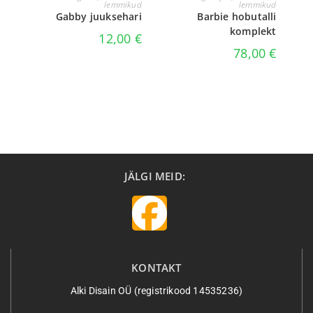
lemmikud
lemmikud
Gabby juuksehari
Barbie hobutalli
komplekt
12,00
€
78,00
€
JÄLGI MEID:
KONTAKT
Alki Disain OÜ (registrikood 14535236)