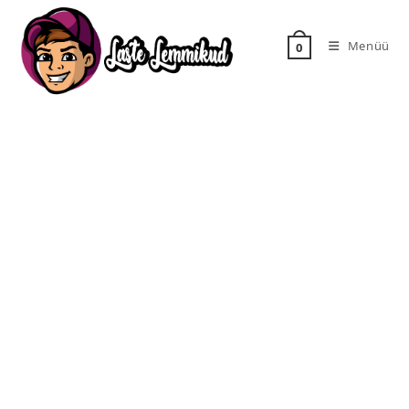
Menüü
0