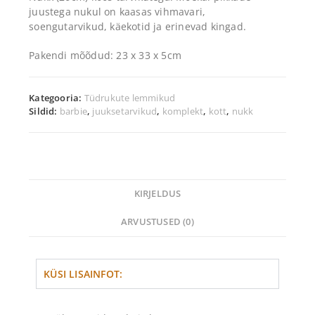
juustega nukul on kaasas vihmavari,
soengutarvikud, käekotid ja erinevad kingad.
Pakendi mõõdud: 23 x 33 x 5cm
Kategooria:
Tüdrukute lemmikud
Sildid:
barbie
,
juuksetarvikud
,
komplekt
,
kott
,
nukk
KIRJELDUS
ARVUSTUSED (0)
KÜSI LISAINFOT: