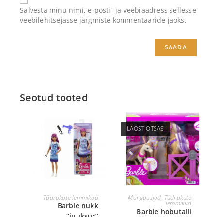
Salvesta minu nimi, e-posti- ja veebiaadress sellesse
veebilehitsejasse järgmiste kommentaaride jaoks.
Seotud tooted
LAOST OTSAS
LISA KORVI
LOE EDASI
Tüdrukute lemmikud
Mänguasjad
,
Tüdrukute
lemmikud
Barbie nukk
Barbie hobutalli
“juuksur”