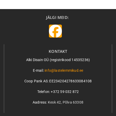
JÄLGI MEID:
KONTAKT
Alki Disain OÜ (registrikood 14535236)
E-mail:
info@lastelemmikud.ee
Coop Pank AS:
EE234204278633084108
Telefon: +372 59 032 872
Aadress:
Kesk 42, Põlva 63308