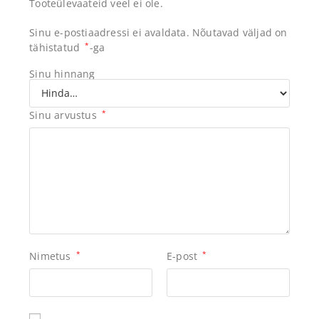
Tooteülevaateid veel ei ole.
Sinu e-postiaadressi ei avaldata.
Nõutavad väljad on
tähistatud
*
-ga
Sinu hinnang
Sinu arvustus
*
Nimetus
*
E-post
*