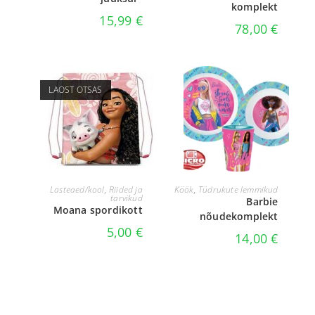
komplekt
15,99
€
78,00
€
LAOST OTSAS
LOE EDASI
LISA KORVI
Lasteaed/kool
,
Riided ja
Köök
,
Tüdrukute lemmikud
tarvikud
Barbie
Moana spordikott
nõudekomplekt
5,00
€
14,00
€