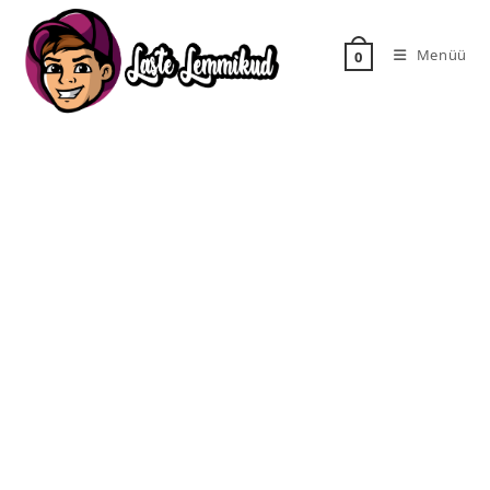
Menüü
0