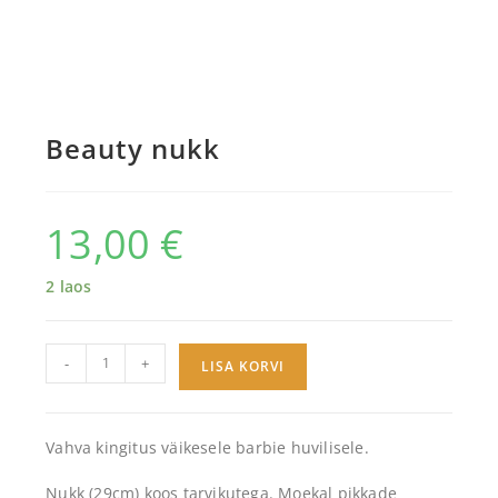
Beauty nukk
13,00
€
2 laos
-
+
LISA KORVI
Vahva kingitus väikesele barbie huvilisele.
Nukk (29cm) koos tarvikutega. Moekal pikkade