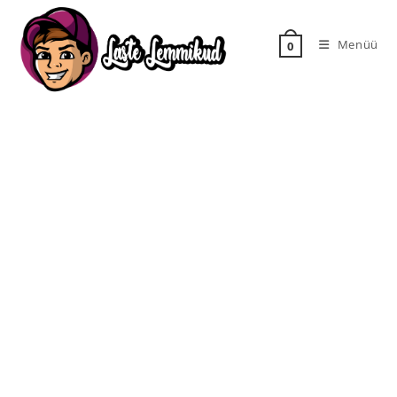
Menüü
0