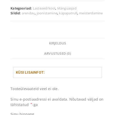
Kategooriad:
Lasteaed/kool
,
Mänguasjad
Sildid:
arendav
,
joonistamine
,
käpapatrull
,
meisterdamine
KIRJELDUS
ARVUSTUSED (0)
KÜSI LISAINFOT:
Tooteülevaateid veel ei ole.
Sinu e-postiaadressi ei avaldata.
Nõutavad väljad on
tähistatud
*
-ga
Sinu hinnang