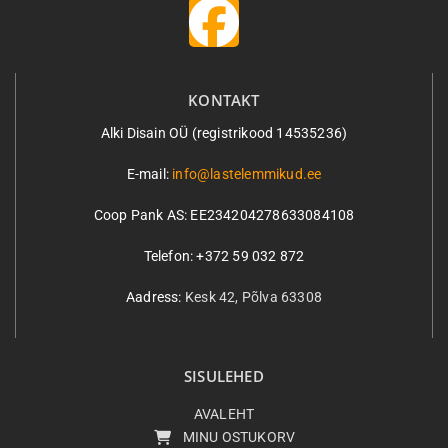
KONTAKT
Alki Disain OÜ (registrikood 14535236)
E-mail:
info@lastelemmikud.ee
Coop Pank AS:
EE234204278633084108
Telefon: +372 59 032 872
Aadress:
Kesk 42, Põlva 63308
SISULEHED
AVALEHT
MINU OSTUKORV