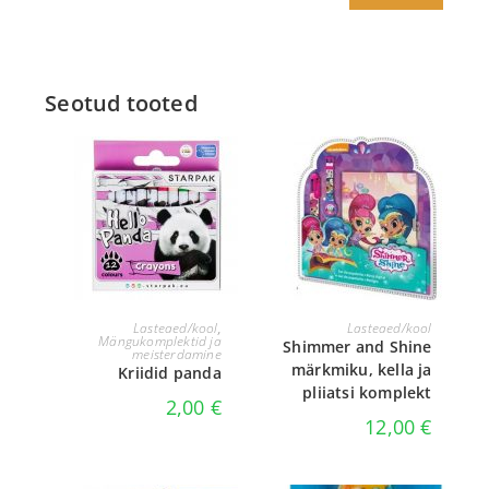
Seotud tooted
LISA KORVI
LISA KORVI
Lasteaed/kool
,
Lasteaed/kool
Mängukomplektid ja
Shimmer and Shine
meisterdamine
märkmiku, kella ja
Kriidid panda
pliiatsi komplekt
2,00
€
12,00
€