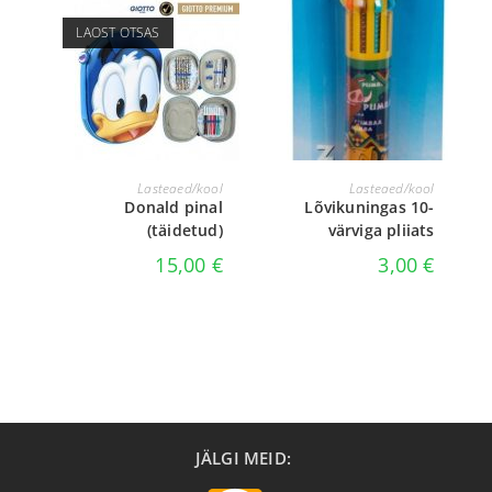
LAOST OTSAS
LOE EDASI
LISA KORVI
Lasteaed/kool
Lasteaed/kool
Donald pinal
Lõvikuningas 10-
(täidetud)
värviga pliiats
15,00
€
3,00
€
JÄLGI MEID: