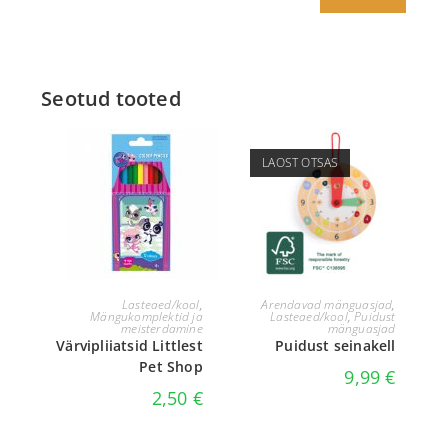
Seotud tooted
LAOST OTSAS
LISA KORVI
LOE EDASI
Lasteaed/kool
,
Arendavad mänguasjad
,
Mängukomplektid ja
Lasteaed/kool
,
Puidust
meisterdamine
mänguasjad
Värvipliiatsid Littlest
Puidust seinakell
Pet Shop
9,99
€
2,50
€