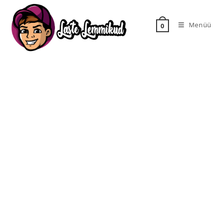
Menüü
0