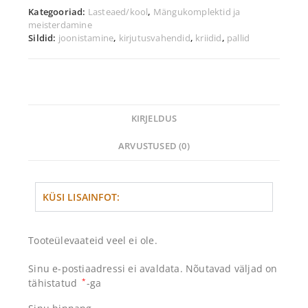
Kategooriad:
Lasteaed/kool
,
Mängukomplektid ja
meisterdamine
Sildid:
joonistamine
,
kirjutusvahendid
,
kriidid
,
pallid
KIRJELDUS
ARVUSTUSED (0)
KÜSI LISAINFOT:
Tooteülevaateid veel ei ole.
Sinu e-postiaadressi ei avaldata.
Nõutavad väljad on
tähistatud
*
-ga