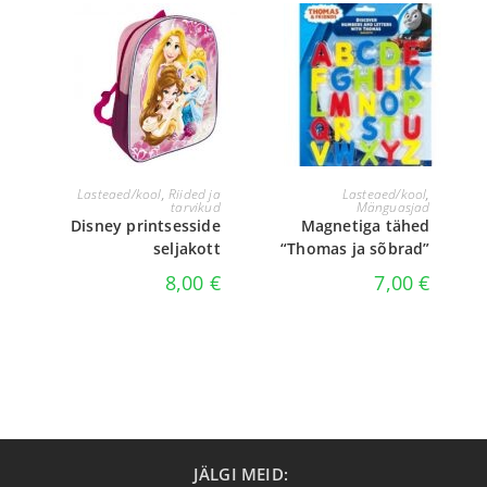
LISA KORVI
LISA KORVI
Lasteaed/kool
,
Riided ja
Lasteaed/kool
,
tarvikud
Mänguasjad
Disney printsesside
Magnetiga tähed
seljakott
“Thomas ja sõbrad”
8,00
€
7,00
€
JÄLGI MEID: