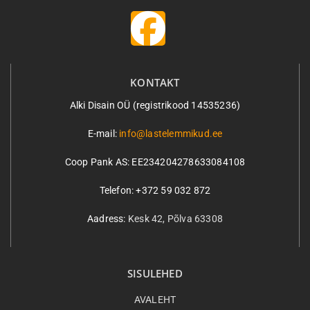
KONTAKT
Alki Disain OÜ (registrikood 14535236)
E-mail:
info@lastelemmikud.ee
Coop Pank AS:
EE234204278633084108
Telefon: +372 59 032 872
Aadress:
Kesk 42, Põlva 63308
SISULEHED
AVALEHT