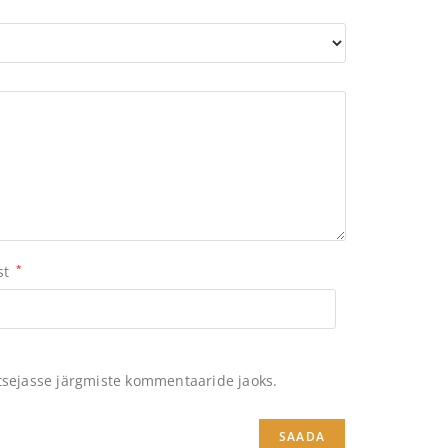
st
*
itsejasse järgmiste kommentaaride jaoks.