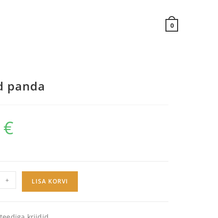
0
id panda
0
€
+
LISA KORVI
teediga kriidid.