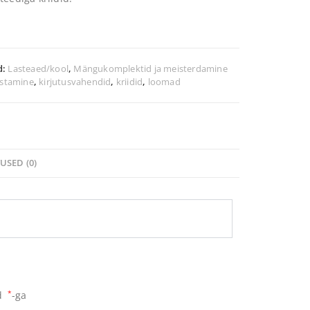
d:
Lasteaed/kool
,
Mängukomplektid ja meisterdamine
istamine
,
kirjutusvahendid
,
kriidid
,
loomad
USED (0)
ud
*
-ga