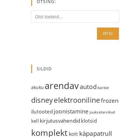
OTSING:
OTSI
SILDID
arendav
autod
akuku
barbie
disney
elektrooniline
frozen
joonistamine
ilutooted
juuksetarvikud
kirjutusvahendid
klotsid
kell
komplekt
käpapatrull
kott