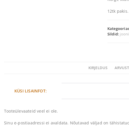
12tk pakis.
Kategooria
Sildid:
joon
KIRJELDUS
ARVUST
KÜSI LISAINFOT:
Tooteülevaateid veel ei ole.
Sinu e-postiaadressi ei avaldata.
Nõutavad väljad on tähistat