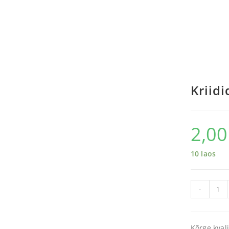
Kriid
2,0
10 laos
-
Kõrge kvali