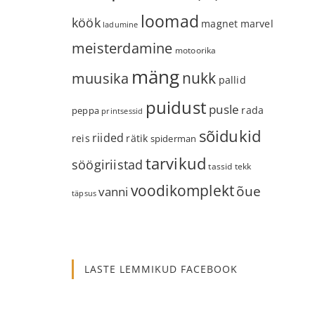
loomad
köök
magnet
marvel
ladumine
meisterdamine
motoorika
mäng
nukk
muusika
pallid
puidust
pusle
rada
peppa
printsessid
sõidukid
riided
reis
rätik
spiderman
tarvikud
söögiriistad
tassid
tekk
voodikomplekt
õue
vanni
täpsus
LASTE LEMMIKUD FACEBOOK