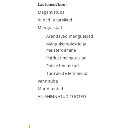
Lasteaed/kool
Magamistuba
Riided ja tarvikud
Mänguasjad
Arendavad mänguasjad
Mängukomplektid ja
meisterdamine
Puidust mänguasjad
Poiste lemmikud
Tüdrukute lemmikud
Vannituba
Muud tooted
ALLAHINNATUD TOOTED