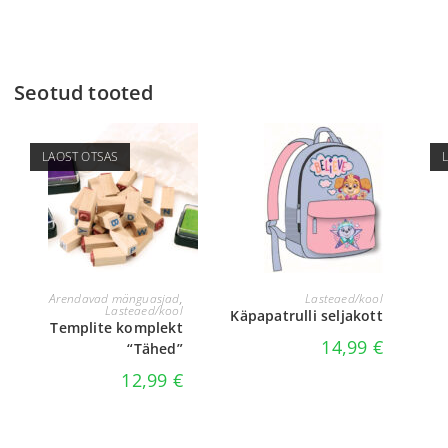
Seotud tooted
LAOST OTSAS
LOE EDASI
LISA KORVI
Arendavad mänguasjad
,
Lasteaed/kool
Lasteaed/kool
Käpapatrulli seljakott
Templite komplekt
14,99
€
“Tähed”
12,99
€