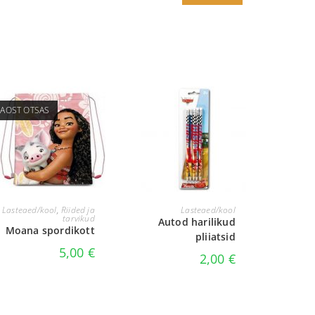
LAOST OTSAS
LOE EDASI
LISA KORVI
Lasteaed/kool
,
Riided ja
Lasteaed/kool
tarvikud
Autod harilikud
Moana spordikott
pliiatsid
5,00
€
2,00
€