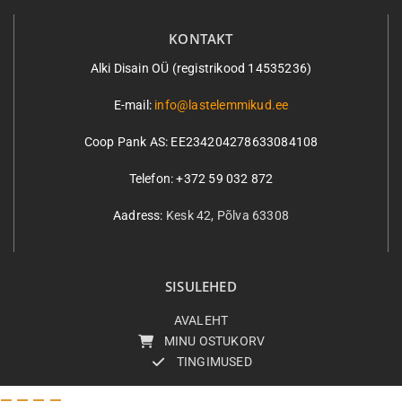
KONTAKT
Alki Disain OÜ (registrikood 14535236)
E-mail:
info@lastelemmikud.ee
Coop Pank AS:
EE234204278633084108
Telefon: +372 59 032 872
Aadress:
Kesk 42, Põlva 63308
SISULEHED
AVALEHT
MINU OSTUKORV
TINGIMUSED