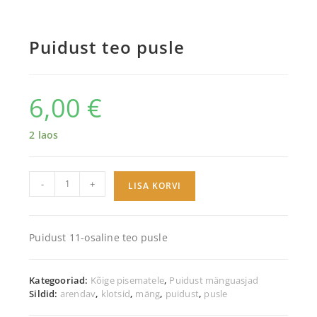
Puidust teo pusle
6,00
€
2 laos
-
+
LISA KORVI
Puidust 11-osaline teo pusle
Kategooriad:
Kõige pisematele
,
Puidust mänguasjad
Sildid:
arendav
,
klotsid
,
mäng
,
puidust
,
pusle