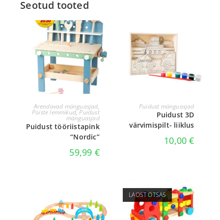
Seotud tooted
LISA KORVI
LISA KORVI
Arendavad mänguasjad
,
Puidust mänguasjad
Poiste lemmikud
,
Puidust
Puidust 3D
mänguasjad
värvimispilt- liiklus
Puidust tööriistapink
“Nordic”
10,00
€
59,99
€
LAOST OTSAS