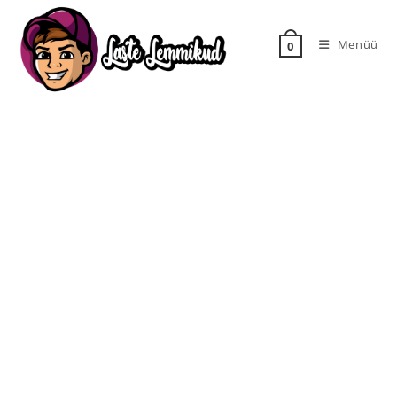
Menüü
0