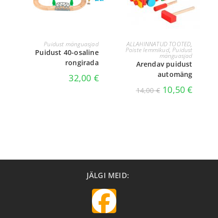
LISA KORVI
LOE EDASI
Puidust mänguasjad
ALLAHINNATUD TOOTED
,
Poiste lemmikud
,
Puidust
Puidust 40-osaline
mänguasjad
rongirada
Arendav puidust
automäng
32,00
€
10,50
€
14,00
€
JÄLGI MEID: