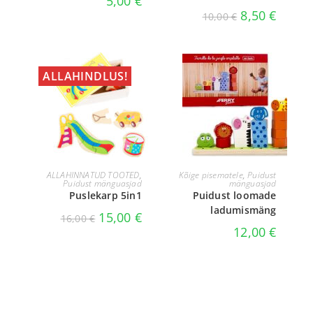
5,00
€
8,50
€
10,00
€
ALLAHINDLUS!
LISA KORVI
LISA KORVI
ALLAHINNATUD TOOTED
,
Kõige pisematele
,
Puidust
Puidust mänguasjad
mänguasjad
Puslekarp 5in1
Puidust loomade
ladumismäng
15,00
€
16,00
€
12,00
€