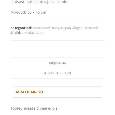
Lihtsasti puhastatav ja veekindel.
Mõõdud: 60 x 45 cm
Kategooriad:
Arendavad mänguasjad
,
Kõige pisematele
Sildid:
arendav
,
vanni
KIRJELDUS
ARVUSTUSED (0)
KÜSI LISAINFOT:
Tooteülevaateid veel ei ole.