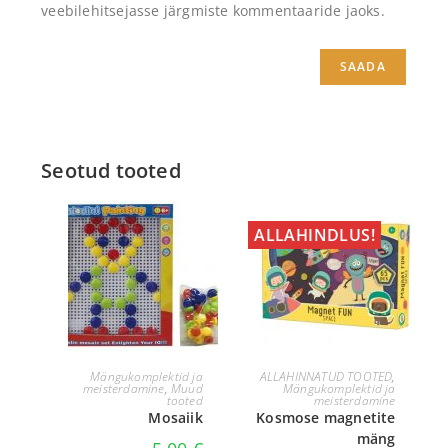
veebilehitsejasse järgmiste kommentaaride jaoks.
Seotud tooted
ALLAHINDLUS!
LISA KORVI
LISA KORVI
Mängukomplektid ja
ALLAHINNATUD TOOTED
,
meisterdamine
,
Muud
Mängukomplektid ja
tooted
meisterdamine
Mosaiik
Kosmose magnetite
mäng