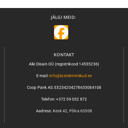
JÄLGI MEID:
KONTAKT
Alki Disain OÜ (registrikood 14535236)
E-mail:
info@lastelemmikud.ee
Coop Pank AS:
EE234204278633084108
Telefon: +372 59 032 872
Aadress:
Kesk 42, Põlva 63308