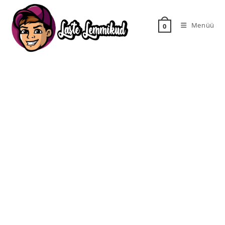
Menüü
0