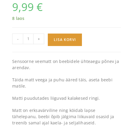
9,99
€
8 laos
-
+
LISA KORVI
Sensoorne veematt on beebidele ühteaegu põnev ja
arendav.
Täida matt veega ja puhu ääred täis, aseta beebi
matile.
Matti puudutades liiguvad kalakesed ringi.
Matt on erksavärviline ning köidab lapse
tähelepanu, beebi õpib jälgima liikuvaid osasid ja
treenib samal ajal kaela- ja seljalihaseid.