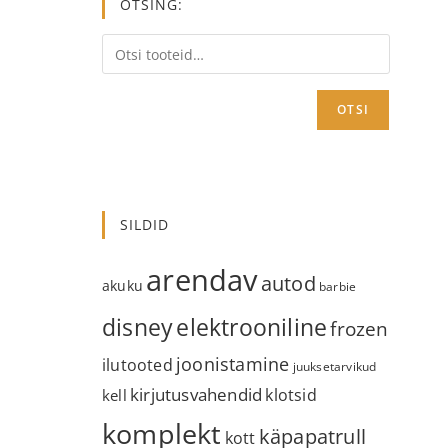
OTSING:
OTSI
SILDID
arendav
autod
akuku
barbie
disney
elektrooniline
frozen
joonistamine
ilutooted
juuksetarvikud
kirjutusvahendid
klotsid
kell
komplekt
käpapatrull
kott