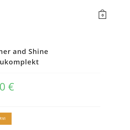
0
er and Shine
ukomplekt
00
€
RVI