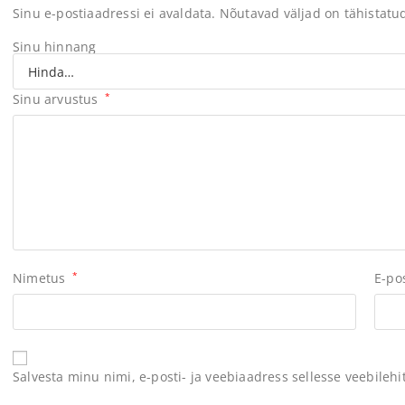
Sinu e-postiaadressi ei avaldata.
Nõutavad väljad on tähistat
Sinu hinnang
Sinu arvustus
*
Nimetus
*
E-po
Salvesta minu nimi, e-posti- ja veebiaadress sellesse veebileh