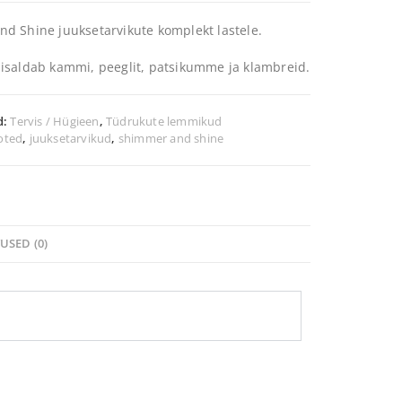
d Shine juuksetarvikute komplekt lastele.
isaldab kammi, peeglit, patsikumme ja klambreid.
d:
Tervis / Hügieen
,
Tüdrukute lemmikud
oted
,
juuksetarvikud
,
shimmer and shine
USED (0)