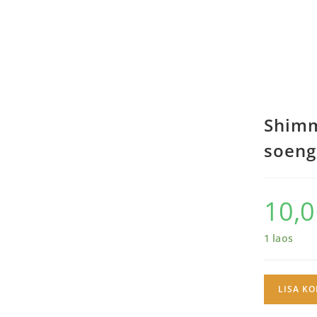
Shimm
soeng
10,
1 laos
LISA KO