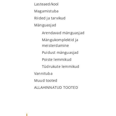
Lasteaed/kool
Magamistuba
Riided ja tarvikud
Mänguasjad
Arendavad mänguasjad
Mängukomplektid ja
meisterdamine
Puidust mänguasjad
Poiste lemmikud
Tüdrukute lemmikud
Vannituba
Muud tooted
ALLAHINNATUD TOOTED