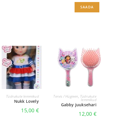
LISA KORVI
LISA KORVI
Tüdrukute lemmikud
Tervis / Hügieen
,
Tüdrukute
lemmikud
Nukk Lovely
Gabby juuksehari
15,00
€
12,00
€