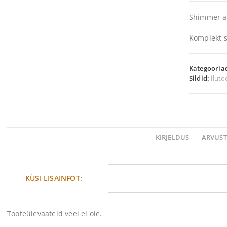
Shimmer an
Komplekt s
Kategooria
Sildid:
iluto
KIRJELDUS
ARVUST
KÜSI LISAINFOT:
Tooteülevaateid veel ei ole.