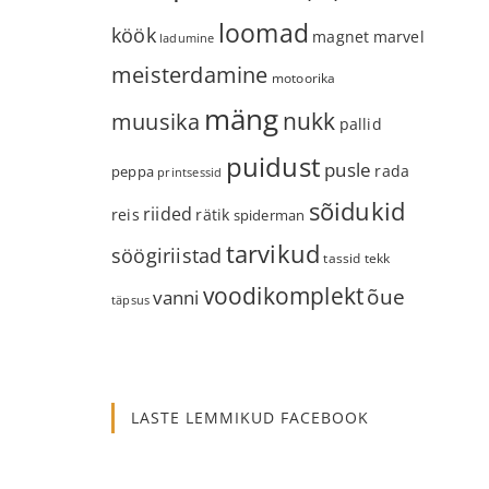
loomad
köök
magnet
marvel
ladumine
meisterdamine
motoorika
mäng
nukk
muusika
pallid
puidust
pusle
rada
peppa
printsessid
sõidukid
riided
reis
rätik
spiderman
tarvikud
söögiriistad
tassid
tekk
voodikomplekt
õue
vanni
täpsus
LASTE LEMMIKUD FACEBOOK