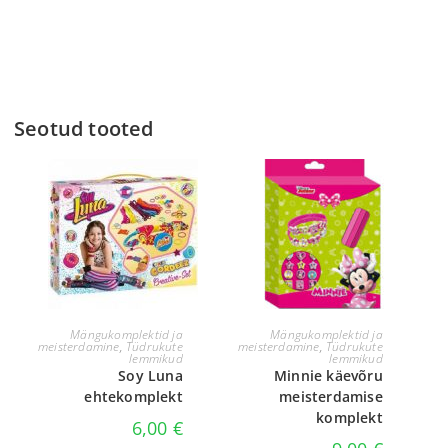
Seotud tooted
LISA KORVI
LISA KORVI
Mängukomplektid ja
Mängukomplektid ja
meisterdamine
,
Tüdrukute
meisterdamine
,
Tüdrukute
lemmikud
lemmikud
Soy Luna
Minnie käevõru
ehtekomplekt
meisterdamise
komplekt
6,00
€