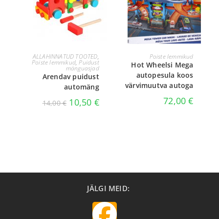
LOE EDASI
LISA KORVI
ALLAHINNATUD TOOTED
,
Poiste lemmikud
Poiste lemmikud
,
Puidust
Hot Wheelsi Mega
mänguasjad
autopesula koos
Arendav puidust
värvimuutva autoga
automäng
72,00
€
10,50
€
14,00
€
JÄLGI MEID: