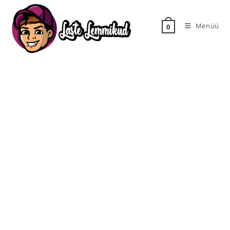
Menüü
0