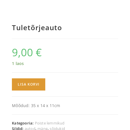
Tuletõrjeauto
9,00
€
1 laos
LISA KORVI
Mõõdud: 35 x 14 x 11cm
Kategooria:
Poiste lemmikud
Sildid:
autod
,
mäng
,
sõidukid