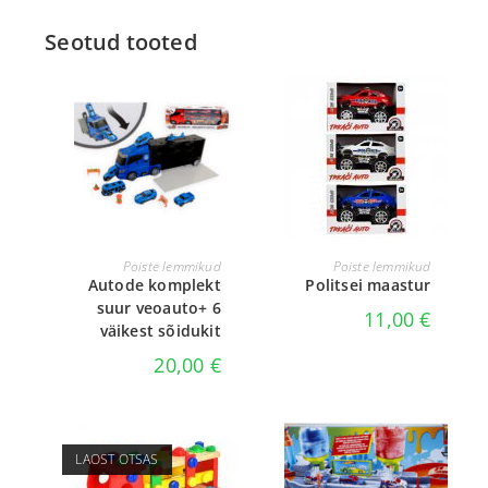
Seotud tooted
VALI
VALI
Poiste lemmikud
Poiste lemmikud
Autode komplekt
Politsei maastur
suur veoauto+ 6
11,00
€
väikest sõidukit
20,00
€
LAOST OTSAS