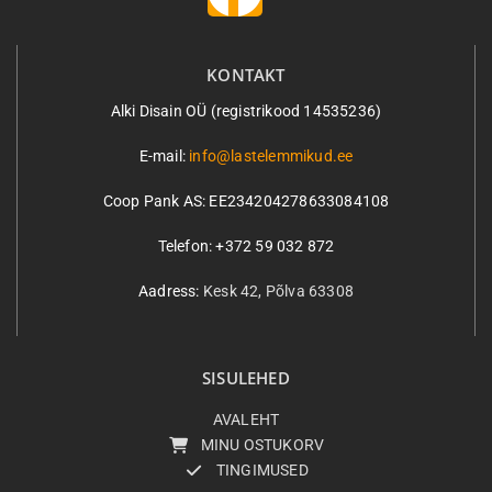
KONTAKT
Alki Disain OÜ (registrikood 14535236)
E-mail:
info@lastelemmikud.ee
Coop Pank AS:
EE234204278633084108
Telefon: +372 59 032 872
Aadress:
Kesk 42, Põlva 63308
SISULEHED
AVALEHT
MINU OSTUKORV
TINGIMUSED