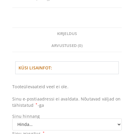
KIRJELDUS
ARVUSTUSED (0)
KÜSI LISAINFOT:
Tooteülevaateid veel ei ole.
Sinu e-postiaadressi ei avaldata.
Nõutavad väljad on
tähistatud
*
-ga
Sinu hinnang
Sinu arvustus
*