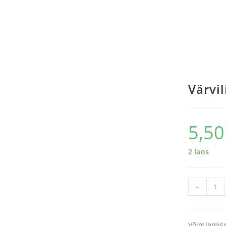
Värvi
5,5
2 laos
-
Võimlemisp