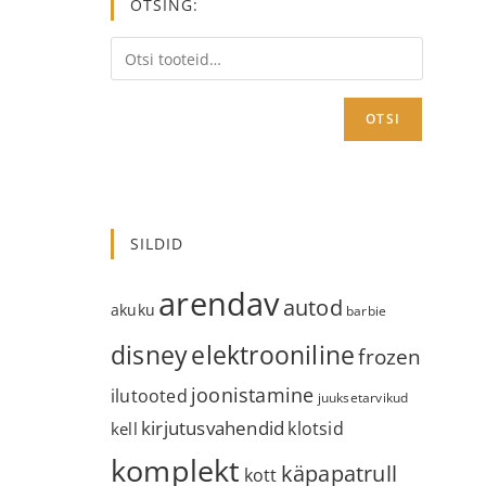
OTSING:
OTSI
SILDID
arendav
autod
akuku
barbie
disney
elektrooniline
frozen
joonistamine
ilutooted
juuksetarvikud
kirjutusvahendid
klotsid
kell
komplekt
käpapatrull
kott