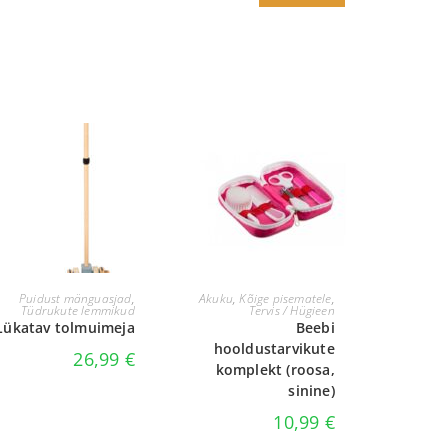
LISA KORVI
VALI
Puidust mänguasjad
,
Akuku
,
Kõige pisematele
,
Tüdrukute lemmikud
Tervis / Hügieen
Lükatav tolmuimeja
Beebi
hooldustarvikute
26,99
€
komplekt (roosa,
sinine)
10,99
€