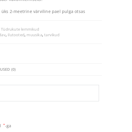
 üks 2-meetrine värviline pael pulga otsas
:
Tüdrukute lemmikud
dav
,
ilutooted
,
muusika
,
tarvikud
USED (0)
ud
*
-ga