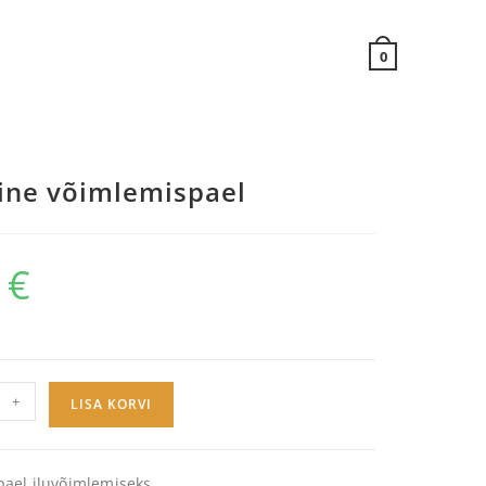
0
line võimlemispael
0
€
+
LISA KORVI
ael iluvõimlemiseks.