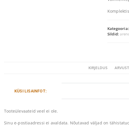
Komplektis
Kategooria
Sildid:
aren
KIRJELDUS
ARVUST
KÜSI LISAINFOT:
Tooteülevaateid veel ei ole.
Sinu e-postiaadressi ei avaldata.
Nõutavad väljad on tähistat