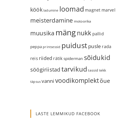
loomad
köök
magnet
marvel
ladumine
meisterdamine
motoorika
mäng
nukk
muusika
pallid
puidust
pusle
rada
peppa
printsessid
sõidukid
riided
reis
rätik
spiderman
tarvikud
söögiriistad
tassid
tekk
voodikomplekt
õue
vanni
täpsus
LASTE LEMMIKUD FACEBOOK