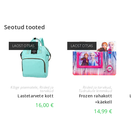
Seotud tooted
LAOST OTSAS
LAOST OTSAS
LOE EDASI
LOE EDASI
Kõige pisematele
,
Riided ja
Riided ja tarvikud
,
tarvikud
Tüdrukute lemmikud
Lastetarvete kott
Frozen rahakott
+käekell
16,00
€
14,99
€