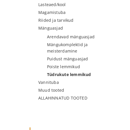
Lasteaed/kool
Magamistuba
Riided ja tarvikud
Mänguasjad
Arendavad mänguasjad
Mängukomplektid ja
meisterdamine
Puidust mänguasjad
Poiste lemmikud
Tüdrukute lemmikud
Vannituba
Muud tooted
ALLAHINNATUD TOOTED