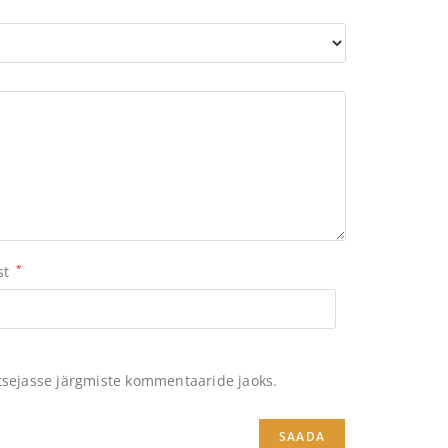
st
*
itsejasse järgmiste kommentaaride jaoks.