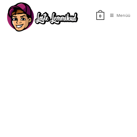
Menüü
0