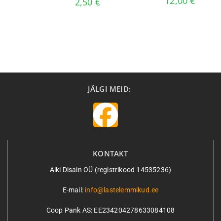
12,00
€
2,50
€
JÄLGI MEID:
KONTAKT
Alki Disain OÜ (registrikood 14535236)
E-mail:
info@lastelemmikud.ee
Coop Pank AS:
EE234204278633084108