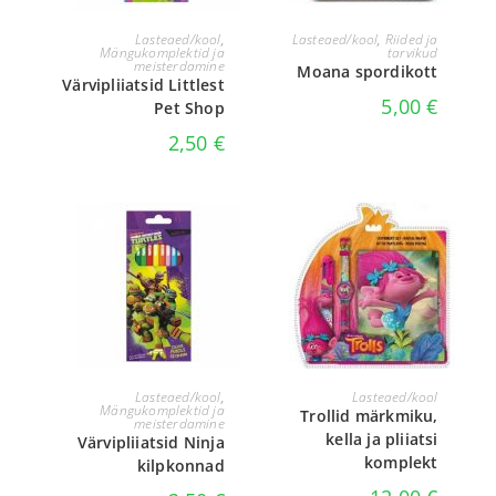
LISA KORVI
LOE EDASI
Lasteaed/kool
,
Lasteaed/kool
,
Riided ja
Mängukomplektid ja
tarvikud
meisterdamine
Moana spordikott
Värvipliiatsid Littlest
5,00
€
Pet Shop
2,50
€
LISA KORVI
LISA KORVI
Lasteaed/kool
,
Lasteaed/kool
Mängukomplektid ja
Trollid märkmiku,
meisterdamine
kella ja pliiatsi
Värvipliiatsid Ninja
komplekt
kilpkonnad