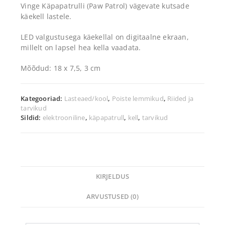
Vinge Käpapatrulli (Paw Patrol) vägevate kutsade
käekell lastele.
LED valgustusega käekellal on digitaalne ekraan,
millelt on lapsel hea kella vaadata.
Mõõdud: 18 x 7,5, 3 cm
Kategooriad:
Lasteaed/kool
,
Poiste lemmikud
,
Riided ja
tarvikud
Sildid:
elektrooniline
,
käpapatrull
,
kell
,
tarvikud
KIRJELDUS
ARVUSTUSED (0)