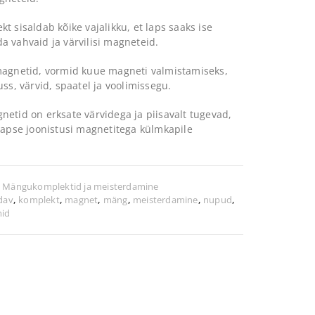
t sisaldab kõike vajalikku, et laps saaks ise
a vahvaid ja värvilisi magneteid.
magnetid, vormid kuue magneti valmistamiseks,
uss, värvid, spaatel ja voolimissegu.
netid on erksate värvidega ja piisavalt tugevad,
 lapse joonistusi magnetitega külmkapile
:
Mängukomplektid ja meisterdamine
dav
,
komplekt
,
magnet
,
mäng
,
meisterdamine
,
nupud
,
id