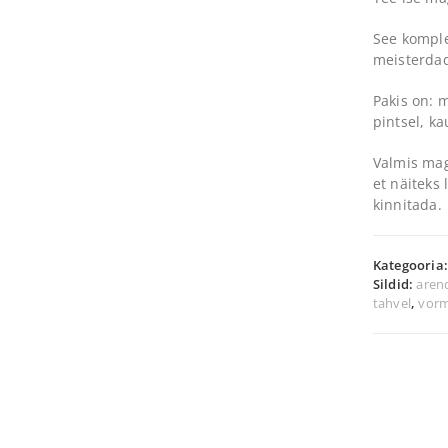
See komplek
meisterdad
Pakis on: 
pintsel, ka
Valmis mag
et näiteks
kinnitada.
Kategooria
Sildid:
aren
tahvel
,
vorm