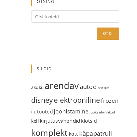
OTSING:
OTSI
SILDID
arendav
autod
akuku
barbie
disney
elektrooniline
frozen
joonistamine
ilutooted
juuksetarvikud
kirjutusvahendid
klotsid
kell
komplekt
käpapatrull
kott