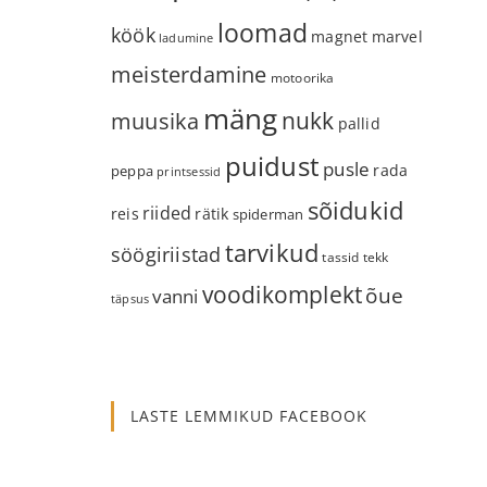
loomad
köök
magnet
marvel
ladumine
meisterdamine
motoorika
mäng
nukk
muusika
pallid
puidust
pusle
rada
peppa
printsessid
sõidukid
riided
reis
rätik
spiderman
tarvikud
söögiriistad
tassid
tekk
voodikomplekt
õue
vanni
täpsus
LASTE LEMMIKUD FACEBOOK