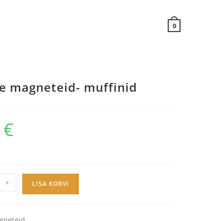
0
se magneteid- muffinid
9
€
+
LISA KORVI
gneteid.