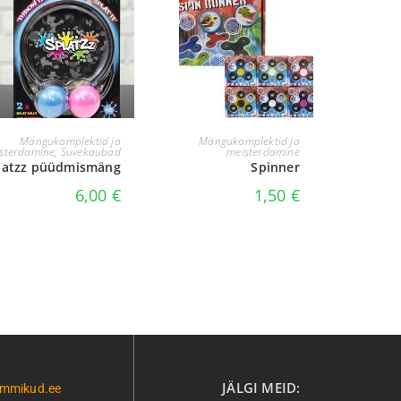
LISA KORVI
LISA KORVI
Mängukomplektid ja
Mängukomplektid ja
sterdamine
,
Suvekaubad
meisterdamine
latzz püüdmismäng
Spinner
6,00
€
1,50
€
JÄLGI MEID:
emmikud.ee