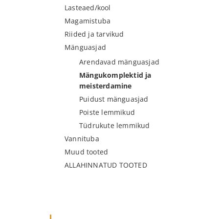
Lasteaed/kool
Magamistuba
Riided ja tarvikud
Mänguasjad
Arendavad mänguasjad
Mängukomplektid ja
meisterdamine
Puidust mänguasjad
Poiste lemmikud
Tüdrukute lemmikud
Vannituba
Muud tooted
ALLAHINNATUD TOOTED