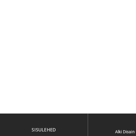
SISULEHED
Alki Disai