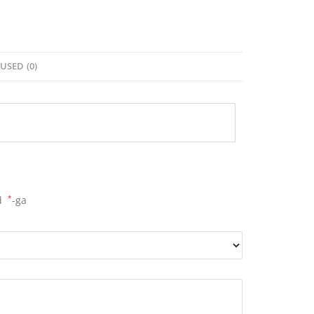
USED (0)
ud
*
-ga