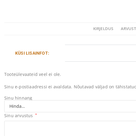
KIRJELDUS
ARVUST
KÜSI LISAINFOT:
Tooteülevaateid veel ei ole.
Sinu e-postiaadressi ei avaldata.
Nõutavad väljad on tähistat
Sinu hinnang
Sinu arvustus
*