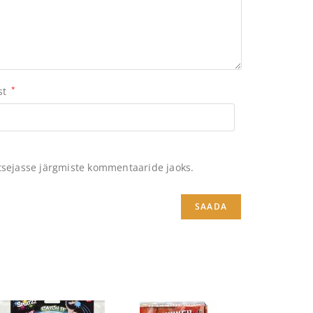
st
*
itsejasse järgmiste kommentaaride jaoks.