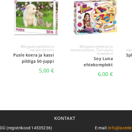
LISA KORVI
LISA KORVI
Mängukomplektid ja
Mängukomplektid ja
meisterdamine
meisterdamine
,
Tüdrukute
mei
lemmikud
Pusle koera ja kassi
Sp
Soy Luna
pildiga 50-juppi
ehtekomplekt
5,00
€
6,00
€
KONTAKT
n OÜ (registrikood 14535236)
E-mail:
info@lastel